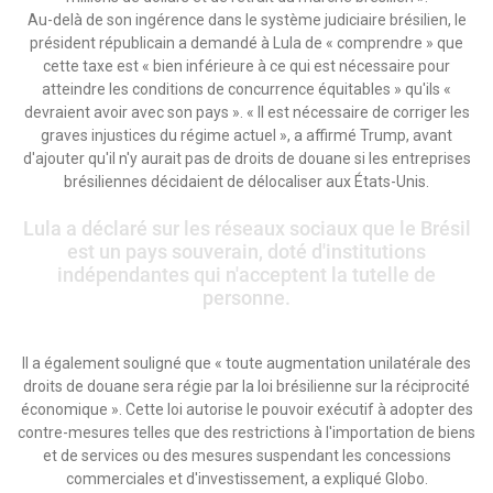
Au-delà de son ingérence dans le système judiciaire brésilien, le
président républicain a demandé à Lula de « comprendre » que
cette taxe est « bien inférieure à ce qui est nécessaire pour
atteindre les conditions de concurrence équitables » qu'ils «
devraient avoir avec son pays ». « Il est nécessaire de corriger les
graves injustices du régime actuel », a affirmé Trump, avant
d'ajouter qu'il n'y aurait pas de droits de douane si les entreprises
brésiliennes décidaient de délocaliser aux États-Unis.
Lula a déclaré sur les réseaux sociaux que le Brésil
est un pays souverain, doté d'institutions
indépendantes qui n'acceptent la tutelle de
personne.
Il a également souligné que « toute augmentation unilatérale des
droits de douane sera régie par la loi brésilienne sur la réciprocité
économique ». Cette loi autorise le pouvoir exécutif à adopter des
contre-mesures telles que des restrictions à l'importation de biens
et de services ou des mesures suspendant les concessions
commerciales et d'investissement, a expliqué Globo.