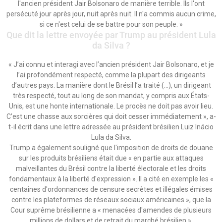
l'ancien président Jair Bolsonaro de manière terrible. Ils l'ont
persécuté jour après jour, nuit après nuit. Il n'a commis aucun crime,
si ce n'est celui de se battre pour son peuple. »
Que dit la lettre envoyée par Trump au président Lula
da Silva ?
« J’ai connu et interagi avec l’ancien président Jair Bolsonaro, et je
l’ai profondément respecté, comme la plupart des dirigeants
d’autres pays. La manière dont le Brésil l’a traité (…), un dirigeant
très respecté, tout au long de son mandat, y compris aux États-
Unis, est une honte internationale. Le procès ne doit pas avoir lieu.
C’est une chasse aux sorcières qui doit cesser immédiatement », a-
t-il écrit dans une lettre adressée au président brésilien Luiz Inácio
Lula da Silva.
Trump a également souligné que l'imposition de droits de douane
sur les produits brésiliens était due « en partie aux attaques
malveillantes du Brésil contre la liberté électorale et les droits
fondamentaux à la liberté d'expression ». Il a cité en exemple les «
centaines d'ordonnances de censure secrètes et illégales émises
contre les plateformes de réseaux sociaux américaines », que la
Cour suprême brésilienne a « menacées d'amendes de plusieurs
millions de dollars et de retrait du marché brésilien ».